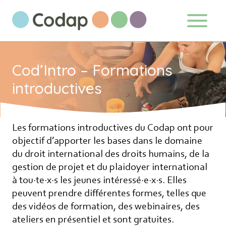
Aller au contenu directement
Cod’Intro – Formations
introductives
S'abonner à notre newsletter
Les formations introductives du Codap ont pour
objectif d’apporter les bases dans le domaine
Ne manquez pas les nouveautés que nous
du droit international des droits humains, de la
réservons à nos fidèles abonnés.
gestion de projet et du plaidoyer international
à tou·te·x·s les jeunes intéressé·e·x·s. Elles
Votre adresse de messagerie est
peuvent prendre différentes formes, telles que
uniquement utilisée pour vous envoyer
des vidéos de formation, des webinaires, des
notre lettre d'information ainsi que des
ateliers en présentiel et sont gratuites.