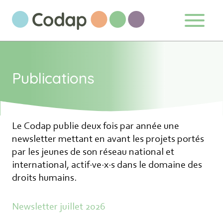
Aller au contenu directement
Publications
S'abonner à notre newsletter
Le Codap publie deux fois par année une
newsletter mettant en avant les projets portés
Ne manquez pas les nouveautés que nous
par les jeunes de son réseau national et
réservons à nos fidèles abonnés.
international, actif·ve·x·s dans le domaine des
droits humains.
Votre adresse de messagerie est
uniquement utilisée pour vous envoyer
Newsletter juillet 2026
notre lettre d'information ainsi que des