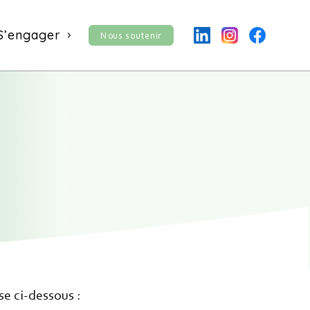
S’engager
Nous soutenir
nés.
r notre lettre
se ci-dessous :
us pouvez à tout