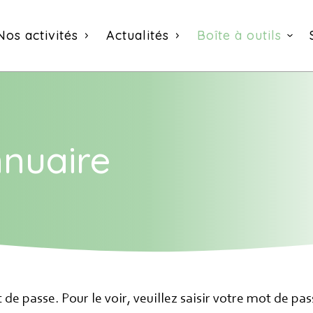
Nos activités
Actualités
Boîte à outils
nnuaire
 notre newsletter
les nouveautés que nous réservons à nos fidèles abon
e messagerie est uniquement utilisée pour vous envoye
e passe. Pour le voir, veuillez saisir votre mot de pas
nsi que des informations concernant nos activités. Vo