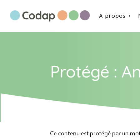
Aller au contenu directement
A propos
Protégé : A
S'abonner à
Ne manquez pas 
Votre adresse d
Ce contenu est protégé par un mot d
d'information ai