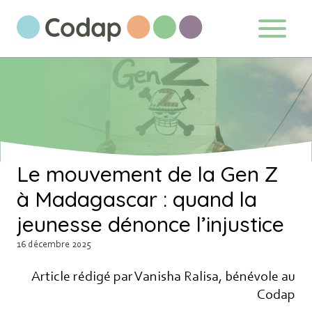
Aller au contenu directement
S'abonner à notre newsletter
Le mouvement de la Gen Z
à Madagascar : quand la
Ne manquez pas les nouveautés que nous
jeunesse dénonce l’injustice
réservons à nos fidèles abonnés.
16 décembre 2025
Votre adresse de messagerie est
Article rédigé par Vanisha Ralisa, bénévole au
uniquement utilisée pour vous envoyer
Codap
notre lettre d'information ainsi que des